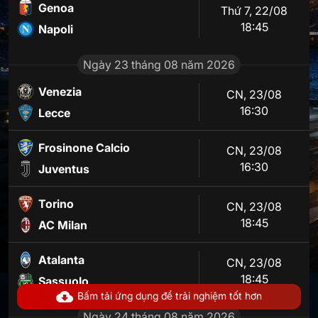
Genoa
Thứ 7
,
22/08
18:45
Napoli
Ngày 23 tháng 08 năm 2026
Venezia
CN
,
23/08
16:30
Lecce
Frosinone Calcio
CN
,
23/08
16:30
Juventus
Torino
CN
,
23/08
18:45
AC Milan
Atalanta
CN
,
23/08
18:45
Sassuolo
Bấm tải ứng dụng để trải nghiệm tốt hơn
Ngày 24 tháng 08 năm 2026