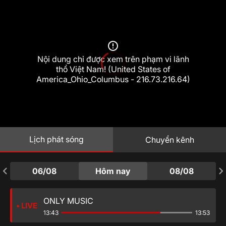
12:50
LATINO
12:59
LATINO
Nội dung chỉ được xem trên phạm vi lãnh
thổ Việt Nam! (United States of
America_Ohio_Columbus - 216.73.216.64)
13:08
LATINO
13:22
ONLY MUSIC
Lịch phát sóng
Chuyển kênh
13:32
ONLY MUSIC
06/08
Hôm nay
08/08
ONLY MUSIC
• LIVE
13:43
13:53